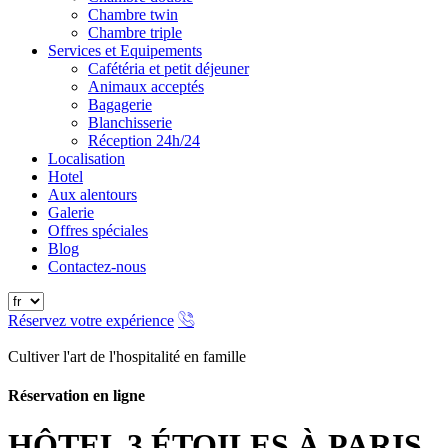
Chambre twin
Chambre triple
Services et Equipements
Cafétéria et petit déjeuner
Animaux acceptés
Bagagerie
Blanchisserie
Réception 24h/24
Localisation
Hotel
Aux alentours
Galerie
Offres spéciales
Blog
Contactez-nous
Réservez votre expérience
Cultiver l'art de l'hospitalité en famille
Réservation en ligne
Fermer
HÔTEL 3 ÉTOILES À PARIS