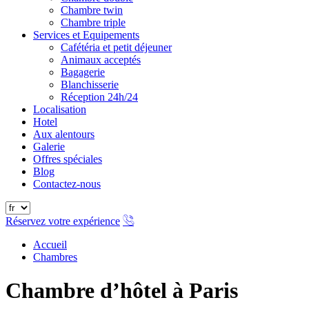
Chambre twin
Chambre triple
Services et Equipements
Cafétéria et petit déjeuner
Animaux acceptés
Bagagerie
Blanchisserie
Réception 24h/24
Localisation
Hotel
Aux alentours
Galerie
Offres spéciales
Blog
Contactez-nous
Réservez votre expérience
Accueil
Chambres
Chambre d’hôtel à Paris